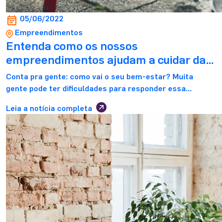
05/06/2022
Empreendimentos
Entenda como os nossos
empreendimentos ajudam a cuidar da
sua saúde
Conta pra gente: como vai o seu bem-estar? Muita
gente pode ter dificuldades para responder essa
pergunta. O motivo, em partes, está relacionado ao fato
Leia a notícia completa
de que as pessoas frequentemente não sabem o que
proporciona a sensação de bem-estar para elas. E aqui
a gente deixa um spoiler: “morar bem” é fundamental
para aumentar a […]