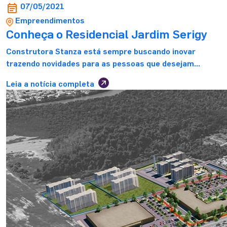
07/05/2021
Empreendimentos
Conheça o Residencial Jardim Serigy
Construtora Stanza está sempre buscando inovar
trazendo novidades para as pessoas que desejam
adquirir um imóvel, ainda mais quando se trata do seu
Leia a notícia completa
primeiro imóvel. Por isso, apresentamos a você o
Residencial Jardim Serigy, que sem dúvidas é o
lançamento do ano. O Residencial Jardim Serigy Trata-
se de um condomínio com uma localização ideal para […]