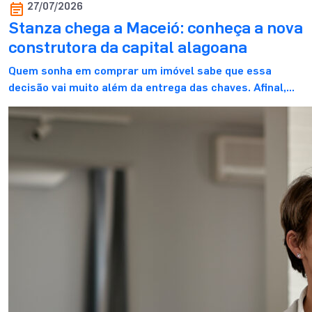
27/07/2026
Stanza chega a Maceió: conheça a nova
construtora da capital alagoana
Quem sonha em comprar um imóvel sabe que essa
decisão vai muito além da entrega das chaves. Afinal,
ela marca o começo de uma nova fase. E, para viver
esse momento com mais tranquilidade, contar com uma
construtora de confiança faz toda a diferença. É
justamente com esse propósito que a Stanza Maceió
inicia sua […]