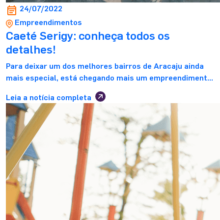
24/07/2022
Empreendimentos
Caeté Serigy: conheça todos os
detalhes!
Para deixar um dos melhores bairros de Aracaju ainda
mais especial, está chegando mais um empreendimento
da Stanza: o Caeté Serigy! Assim, se você não conseguiu
Leia a notícia completa
aproveitar o Jardim Serigy, nosso sucesso de vendas na
região, ainda poderá conquistar o sonho do apê próprio
na Farolândia. Além disso, as despesas de ITBI e
cartório ficam […]