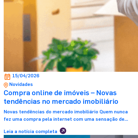
15/04/2026
Novidades
Compra online de imóveis – Novas
tendências no mercado imobiliário
Novas tendências do mercado imobiliário Quem nunca
fez uma compra pela internet com uma sensação de
insegurança como plano de fundo? Desde que os mais
Leia a notícia completa
variados segmentos de mercado descobriram na