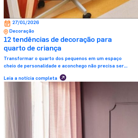
27/01/2026
Decoração
12 tendências de decoração para
quarto de criança
Transformar o quarto dos pequenos em um espaço
cheio de personalidade e aconchego não precisa ser
complicado. Pelo contrário, com as tendências certas, é
Leia a notícia completa
totalmente possível unir funcionalidade, conforto e
diversão, criando, assim, um cantinho que acompanhe o
crescimento e a imaginação dos pequenos. Mas afinal,
quer ter as melhores ideias de decoração para quarto
[…]