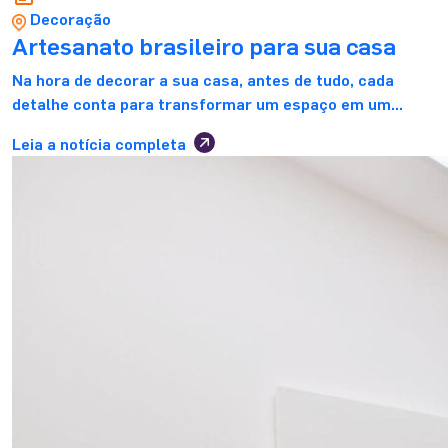
Decoração
Artesanato brasileiro para sua casa
Na hora de decorar a sua casa, antes de tudo, cada
detalhe conta para transformar um espaço em um
verdadeiro lar. Nesse sentido, o artesanato brasileiro é
Leia a notícia completa
uma dessas preciosidades que, além de colorir e
embelezar, também carrega história, tradição e
identidade cultural. Desde peças de cerâmica e rendas
delicadas até esculturas em madeira e […]