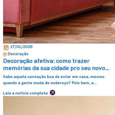
27/01/2026
Decoração
Decoração afetiva: como trazer
memórias da sua cidade pro seu novo
lar
Sabe aquela sensação boa de estar em casa, mesmo
quando a gente muda de endereço? Pois bem, a
decoração afetiva é justamente isso. Ela, portanto,
Leia a notícia completa
transforma lembranças e símbolos da sua cidade em
parte viva do seu novo lar, fazendo com que, assim, cada
cantinho conte uma história que é só sua. Além disso,
trazer […]