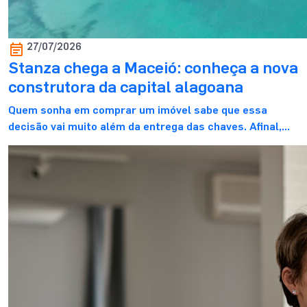
27/07/2026
Stanza chega a Maceió: conheça a nova
construtora da capital alagoana
Quem sonha em comprar um imóvel sabe que essa
decisão vai muito além da entrega das chaves. Afinal,
ela marca o começo de uma nova fase. E, para viver
esse momento com mais tranquilidade, contar com uma
construtora de confiança faz toda a diferença. É
justamente com esse propósito que a Stanza Maceió
inicia sua […]