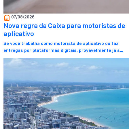
07/08/2026
Nova regra da Caixa para motoristas de
aplicativo
Se você trabalha como motorista de aplicativo ou faz
entregas por plataformas digitais, provavelmente já se
perguntou se essa renda é suficiente para financiar um
imóvel e realizar o sonho da casa própria. E, mais do que
isso, se o banco realmente reconhece esses ganhos
durante a análise de crédito. E essa dúvida faz todo […]