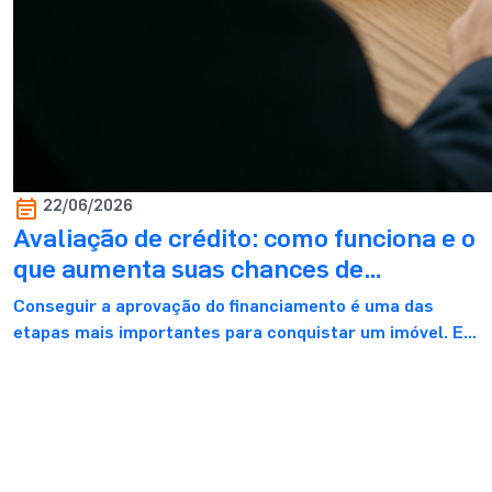
22/06/2026
Avaliação de crédito: como funciona e o
que aumenta suas chances de
aprovação
Conseguir a aprovação do financiamento é uma das
etapas mais importantes para conquistar um imóvel. E,
apesar de parecer um processo complicado, dá sim para
se preparar com antecedência e aumentar bastante as
chances de aprovação. Afinal, essa análise serve
justamente para mostrar ao banco que o financiamento
cabe no seu bolso e pode acontecer […]