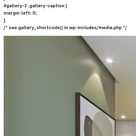
#gallery-2 .gallery-caption {
margin-left: 0;
}
/* see gallery_shortcode() in wp-includes/media.php */