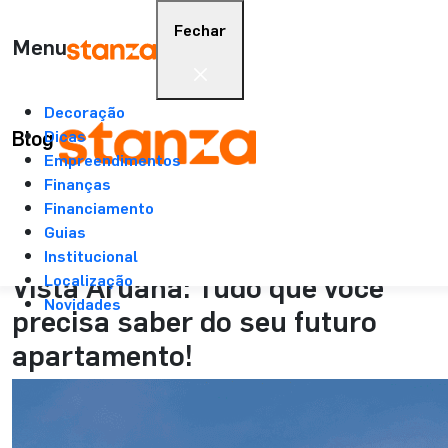
Fechar
Menu
Decoração
Stanza
>
Blog
>
Leitura
Blog
Dicas
Empreendimentos
Finanças
28/09/2022
Financiamento
Empreendimentos
Guias
Institucional
4 min.
Vista Aruana: Tudo que você
Localização
Novidades
precisa saber do seu futuro
apartamento!