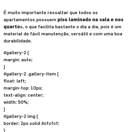
É muito importante ressaltar que todos os
apartamentos possuem
piso laminado na sala e nos
quarto
s, o que facilita bastante o dia a dia, pois é um
material de fácil manutenção, versátil e com uma boa
durabilidade.
#gallery-2 {
margin: auto;
}
#gallery-2 .gallery-item {
float: left;
margin-top: 10px;
text-align: center;
width: 50%;
}
#gallery-2 img {
border: 2px solid #cfcfcf;
}