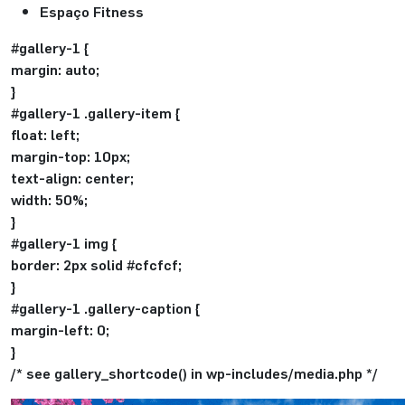
Espaço Fitness
#gallery-1 {
margin: auto;
}
#gallery-1 .gallery-item {
float: left;
margin-top: 10px;
text-align: center;
width: 50%;
}
#gallery-1 img {
border: 2px solid #cfcfcf;
}
#gallery-1 .gallery-caption {
margin-left: 0;
}
/* see gallery_shortcode() in wp-includes/media.php */