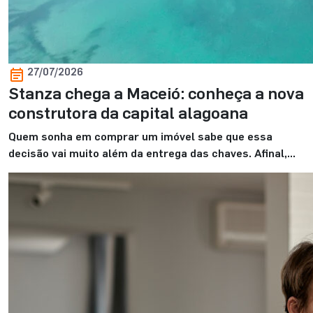
27/07/2026
Stanza chega a Maceió: conheça a nova
construtora da capital alagoana
Quem sonha em comprar um imóvel sabe que essa
decisão vai muito além da entrega das chaves. Afinal,
ela marca o começo de uma nova fase. E, para viver
esse momento com mais tranquilidade, contar com uma
construtora de confiança faz toda a diferença. É
justamente com esse propósito que a Stanza Maceió
inicia sua […]