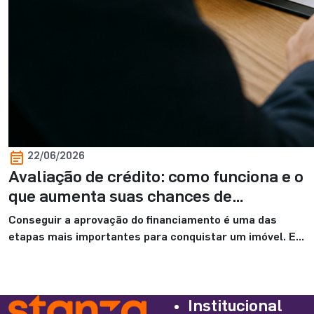
22/06/2026
Avaliação de crédito: como funciona e o
que aumenta suas chances de
aprovação
Conseguir a aprovação do financiamento é uma das
etapas mais importantes para conquistar um imóvel. E,
apesar de parecer um processo complicado, dá sim para
se preparar com antecedência e aumentar bastante as
chances de aprovação. Afinal, essa análise serve
Institucional
justamente para mostrar ao banco que o financiamento