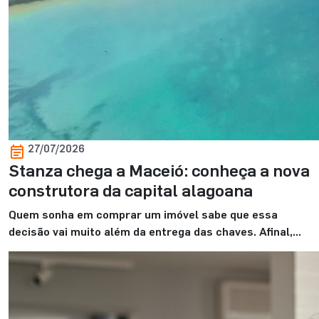
27/07/2026
Stanza chega a Maceió: conheça a nova
construtora da capital alagoana
Quem sonha em comprar um imóvel sabe que essa
decisão vai muito além da entrega das chaves. Afinal,
ela marca o começo de uma nova fase. E, para viver
esse momento com mais tranquilidade, contar com uma
construtora de confiança faz toda a diferença. É
justamente com esse propósito que a Stanza Maceió
inicia sua […]