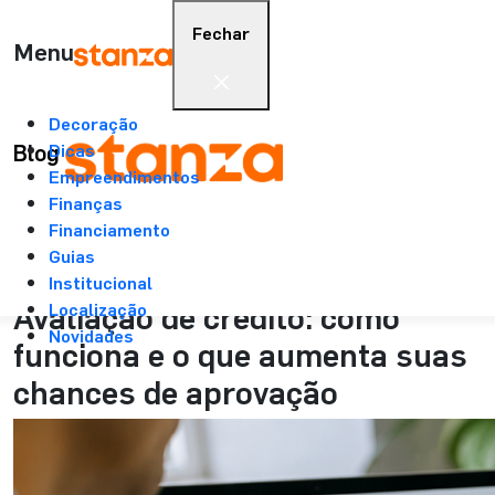
Fechar
Menu
Decoração
Stanza
>
Blog
>
Leitura
Blog
Dicas
Empreendimentos
Finanças
22/06/2026
Financiamento
Financiamento
Guias
Institucional
8 min.
Avaliação de crédito: como
Localização
Novidades
funciona e o que aumenta suas
chances de aprovação