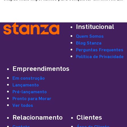
apesar de parecer um processo complicado, dá sim para
se preparar com antecedência e aumentar bastante as
chances de aprovação. Afinal, essa análise serve
Institucional
justamente para mostrar ao banco que o financiamento
cabe no seu bolso e pode acontecer […]
Quem Somos
Blog Stanza
Perguntas Frequentes
Política de Privacidade
Empreendimentos
Em construção
Lançamento
Pré-lançamento
Pronto para Morar
Ver todos
Relacionamento
Clientes
Contato
Área do Cliente