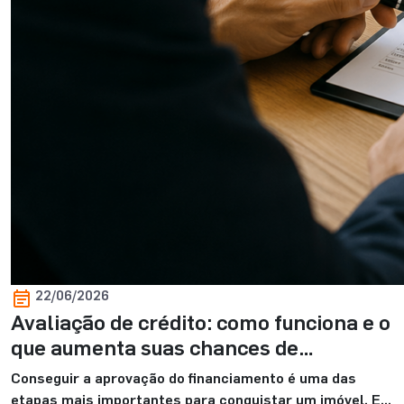
22/06/2026
Avaliação de crédito: como funciona e o
que aumenta suas chances de
aprovação
Conseguir a aprovação do financiamento é uma das
etapas mais importantes para conquistar um imóvel. E,