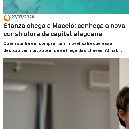
27/07/2026
Stanza chega a Maceió: conheça a nova
construtora da capital alagoana
Quem sonha em comprar um imóvel sabe que essa
decisão vai muito além da entrega das chaves. Afinal,
ela marca o começo de uma nova fase. E, para viver
esse momento com mais tranquilidade, contar com uma
construtora de confiança faz toda a diferença. É
justamente com esse propósito que a Stanza Maceió
inicia sua […]