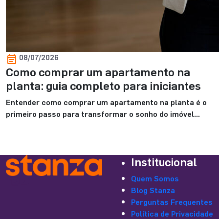
08/07/2026
Como comprar um apartamento na
planta: guia completo para iniciantes
Entender como comprar um apartamento na planta é o
primeiro passo para transformar o sonho do imóvel
próprio em uma decisão mais segura e bem planejada.
Para você que está começando essa jornada, é normal
ter dúvidas sobre o valor de entrada, o financiamento, os
Institucional
custos envolvidos e os cuidados necessários antes de
fechar negócio. […]
Quem Somos
Blog Stanza
Perguntas Frequentes
Política de Privacidade