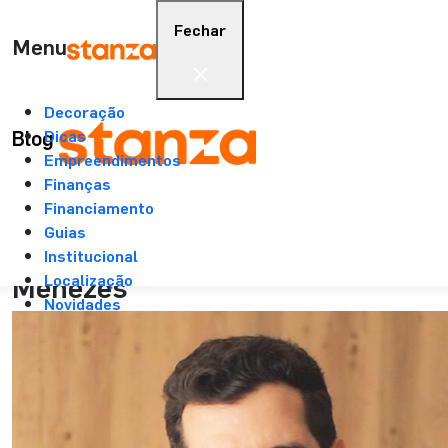
Fechar
Menu
Stanza
>
Blog
>
Leitura
Decoração
Blog
Dicas
Empreendimentos
04/04/2024
Finanças
Decoração
Financiamento
6 min.
Guias
Papo com arquiteto: Matheus
Institucional
Menezes
Localização
Novidades