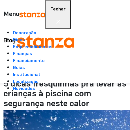
Fechar
Menu
Decoração
Stanza
>
Blog
>
Leitura
Blog
Dicas
Empreendimentos
Finanças
20/10/2021
Financiamento
Dicas
Guias
Institucional
4 min.
5 dicas fresquinhas pra levar as
Localização
Novidades
crianças à piscina com
segurança neste calor