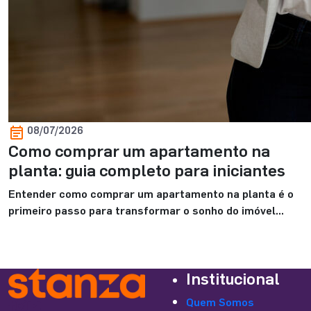
08/07/2026
Como comprar um apartamento na
planta: guia completo para iniciantes
Entender como comprar um apartamento na planta é o
primeiro passo para transformar o sonho do imóvel
próprio em uma decisão mais segura e bem planejada.
Para você que está começando essa jornada, é normal
ter dúvidas sobre o valor de entrada, o financiamento, os
Institucional
custos envolvidos e os cuidados necessários antes de
fechar negócio. […]
Quem Somos